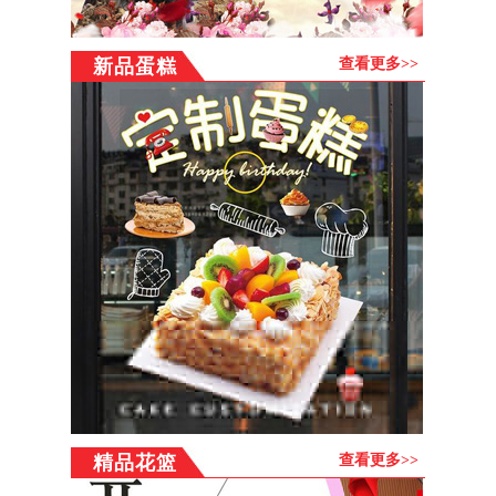
殡仪花圈服务项目：
提供网上订花送花、鲜花、蛋糕、花
篮、花圈、果篮，公仔，巧克力，绿植，会议用花，展会用
新品蛋糕
查看更多>>
花，节日用花等订购，您只要通过网上下好订单，我们会安
排邻鄂镇附近连锁花店及时送出，并由总部提供售后服务。
为保证客户的利益，所有的商品订购流程均在本网站统一完
成，多谢！
配送范围:
订货流程：
浏览商品→点击购买→注册或直接购买→填写订单→选择支
付方式--成功提交→配送店按您要求送货上门
注意事项：
1、邻鄂镇市区可以做到最快3小时送货上门（郊区需另外加
收运费），但请尽量提前24小时订货，以保证我们有充分的
时间安排送货。
2、正常配送时间为：8：30—21：00（乡镇晚上不配送），
17：00以后订购的商品系统会转到第二天安排！
3、每张订单的确认、配送和收货人签收状况，送货人可在每
个环节查询自己的订花状态。
精品花篮
查看更多>>
4、邻鄂镇市区免费送货上门，邻鄂镇乡镇需加收路费（30-